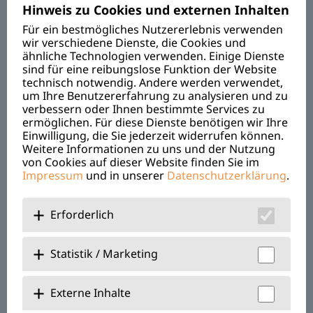
Hinweis zu Cookies und externen Inhalten
Für ein bestmögliches Nutzererlebnis verwenden
Magdalena • von Mensch zu Mensch
wir verschiedene Dienste, die Cookies und
Münstererstraße 9a
ähnliche Technologien verwenden. Einige Dienste
93326 Abensberg
sind für eine reibungslose Funktion der Website
technisch notwendig. Andere werden verwendet,
um Ihre Benutzererfahrung zu analysieren und zu
Telefon IFS:
+49 94 43 56 45
verbessern oder Ihnen bestimmte Services zu
Telefon OBA:
+49 94 43 59 36
ermöglichen. Für diese Dienste benötigen wir Ihre
Einwilligung, die Sie jederzeit widerrufen können.
Telefax: +49 94 43 17 21
Weitere Informationen zu uns und der Nutzung
ifs@magdalena-kjf.de
von Cookies auf dieser Website finden Sie im
Impressum
und in unserer
Datenschutzerklärung
.
oba@magdalena-kjf.de
Erforderlich
Über Uns
Jobs & Karriere
Statistik / Marketing
Benefits
Externe Inhalte