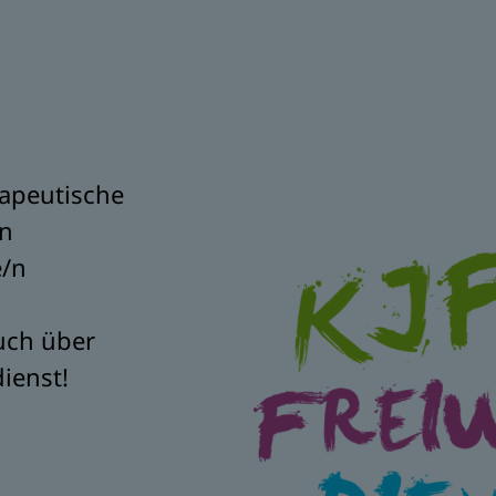
rapeutische
/n
e/n
auch über
dienst!