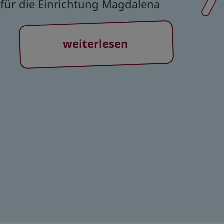
für die Einrichtung Magdalena
weiterlesen
Da
ist