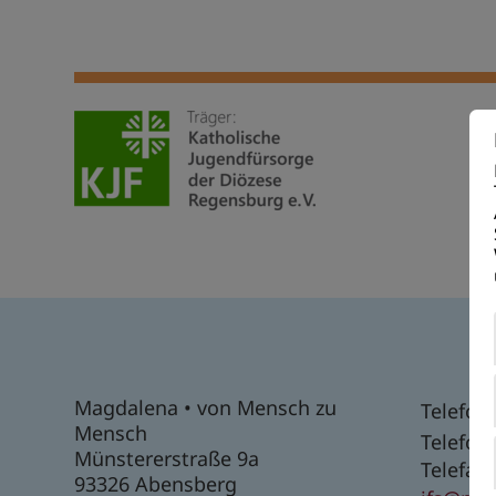
Erforderlich
Statistik / Marketi
Magdalena • von Mensch zu
Telefon 
Mensch
Telefon
Externe Inhalte
Münstererstraße 9a
Telefax:
93326 Abensberg