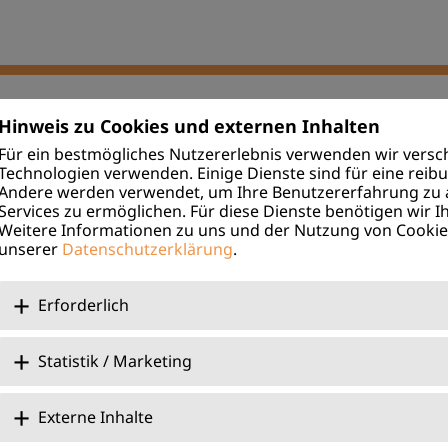
Hinweis zu Cookies und externen Inhalten
Für ein bestmögliches Nutzererlebnis verwenden wir versch
Technologien verwenden. Einige Dienste sind für eine reib
WIKO KJF
WIKO Magdalena
Andere werden verwendet, um Ihre Benutzererfahrung zu 
Services zu ermöglichen. Für diese Dienste benötigen wir Ih
Weitere Informationen zu uns und der Nutzung von Cookies
unserer
Datenschutzerklärung
.
Erforderlich
ng
Statistik / Marketing
IFS:
+49 94 43 56 45
Über Uns
 OBA:
+49 94 43 59 36
Jobs & Karriere
Externe Inhalte
 +49 94 43 17 21
Benefits