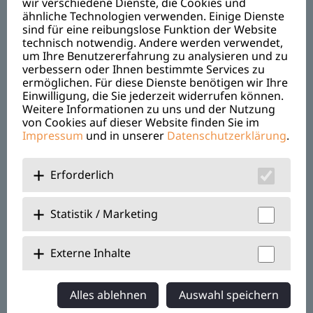
wir verschiedene Dienste, die Cookies und
Münstererstraße 9a
ähnliche Technologien verwenden. Einige Dienste
93326 Abensberg
sind für eine reibungslose Funktion der Website
technisch notwendig. Andere werden verwendet,
um Ihre Benutzererfahrung zu analysieren und zu
Telefon IFS:
+49 94 43 56 45
verbessern oder Ihnen bestimmte Services zu
Telefon OBA:
+49 94 43 59 36
ermöglichen. Für diese Dienste benötigen wir Ihre
Einwilligung, die Sie jederzeit widerrufen können.
Telefax: +49 94 43 17 21
Weitere Informationen zu uns und der Nutzung
ifs@magdalena-kjf.de
von Cookies auf dieser Website finden Sie im
Impressum
und in unserer
Datenschutzerklärung
.
oba@magdalena-kjf.de
Erforderlich
Über Uns
Jobs & Karriere
Statistik / Marketing
Benefits
Externe Inhalte
Alles ablehnen
Auswahl speichern