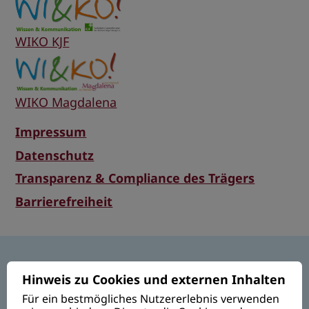
WIKO KJF
WIKO Magdalena
Impressum
Datenschutz
Transparenz & Compliance des Trägers
Barrierefreiheit
Hinweis zu Cookies und externen Inhalten
Für ein bestmögliches Nutzererlebnis verwenden
Magdalena • von Mensch zu Mensch